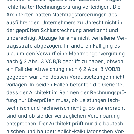
feh­ler­haf­ter Rech­nungs­prü­fung ver­tei­di­gen. Die
Archi­tek­ten hat­ten Nach­trags­for­de­run­gen des
aus­füh­ren­den Unter­neh­mers zu Unrecht nicht in
der geprüf­ten Schluss­rech­nung aner­kannt und
unbe­rech­tigt Abzü­ge für eine nicht ver­fal­le­ne Ver­
trags­stra­fe abge­zo­gen. Im ande­ren Fall ging es
u.a. um den Vor­wurf eine Mehr­men­gen­ver­gü­tung
nach § 2 Abs. 3 VOB/B geprüft zu haben, obwohl
ein Fall der Abwei­chung nach § 2 Abs. 8 VOB/B
gege­ben war und des­sen Vor­aus­set­zun­gen nicht
vor­la­gen. In bei­den Fäl­len beton­ten die Gerich­te,
dass der Archi­tekt im Rah­men der Rech­nungs­prü­
fung nur über­prü­fen muss, ob Leis­tun­gen fach­
tech­nisch und rech­ne­risch rich­tig, ob sie erbracht
sind und ob sie der ver­trag­li­chen Ver­ein­ba­rung
ent­spre­chen. Der Archi­tekt prüft nur die bau­tech­
ni­schen und bau­be­trieb­lich-kal­ku­la­to­ri­schen Vor­