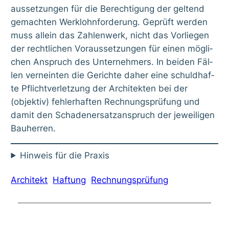
aus­set­zun­gen für die Berech­ti­gung der gel­tend
gemach­ten Werk­lohn­for­de­rung. Geprüft wer­den
muss allein das Zah­len­werk, nicht das Vor­lie­gen
der recht­li­chen Vor­aus­set­zun­gen für einen mög­li­
chen Anspruch des Unter­neh­mers. In bei­den Fäl­
len ver­nein­ten die Gerich­te daher eine schuld­haf­
te Pflicht­ver­let­zung der Archi­tek­ten bei der
(objek­tiv) feh­ler­haf­ten Rech­nungs­prü­fung und
damit den Scha­den­er­satz­an­spruch der jewei­li­gen
Bau­her­ren.
Hin­weis für die Pra­xis
Architekt
Haftung
Rechnungsprüfung