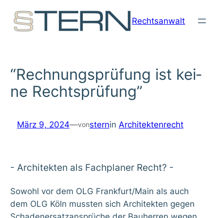
Zum
Rechtsanwalt
Inhalt
springen
“Rech­nungs­prü­fung ist kei­
ne Rechts­prü­fung”
März 9, 2024
—
stern
in
Architektenrecht
von
- Archi­tek­ten als Fach­pla­ner Recht? -
Sowohl vor dem OLG Frankfurt/Main als auch
dem OLG Köln muss­ten sich Archi­tek­ten gegen
Scha­den­er­satz­an­sprü­che der Bau­her­ren wegen