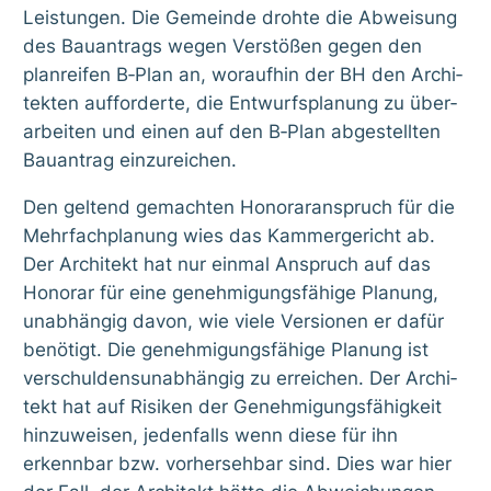
Leis­tun­gen. Die Gemein­de droh­te die Abwei­sung
des Bau­an­trags wegen Ver­stö­ßen gegen den
plan­rei­fen B‑Plan an, wor­auf­hin der BH den Archi­
tek­ten auf­for­der­te, die Ent­wurfs­pla­nung zu über­
ar­bei­ten und einen auf den B‑Plan abge­stell­ten
Bau­an­trag ein­zu­rei­chen.
Den gel­tend gemach­ten Hono­rar­an­spruch für die
Mehr­fach­pla­nung wies das Kam­mer­ge­richt ab.
Der Archi­tekt hat nur ein­mal Anspruch auf das
Hono­rar für eine geneh­mi­gungs­fä­hi­ge Pla­nung,
unab­hän­gig davon, wie vie­le Ver­sio­nen er dafür
benö­tigt. Die geneh­mi­gungs­fä­hi­ge Pla­nung ist
ver­schul­dens­un­ab­hän­gig zu errei­chen. Der Archi­
tekt hat auf Risi­ken der Geneh­mi­gungs­fä­hig­keit
hin­zu­wei­sen, jeden­falls wenn die­se für ihn
erkenn­bar bzw. vor­her­seh­bar sind. Dies war hier