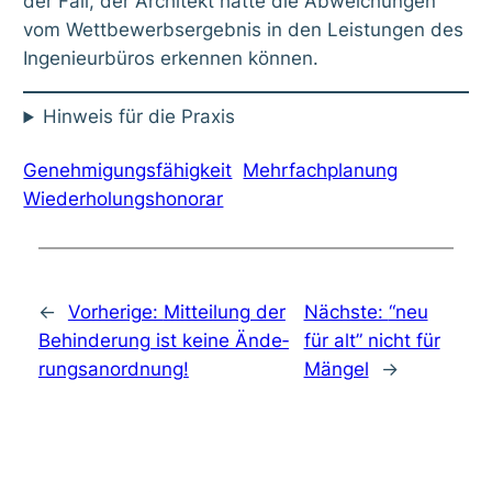
der Fall, der Archi­tekt hät­te die Abwei­chun­gen
vom Wett­be­werbs­er­geb­nis in den Leis­tun­gen des
Inge­nieur­bü­ros erken­nen kön­nen.
Hin­weis für die Pra­xis
Genehmigungsfähigkeit
Mehrfachplanung
Wiederholungshonorar
←
Vorherige:
Mit­tei­lung der
Nächste:
“neu
Behin­de­rung ist kei­ne Ände­
für alt” nicht für
rungs­an­ord­nung!
Män­gel
→