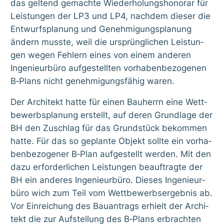
das gel­tend gemach­te Wie­der­ho­lungs­ho­no­rar für
Leis­tun­gen der LP3 und LP4, nach­dem die­ser die
Ent­wurfs­pla­nung und Geneh­mi­gungs­pla­nung
ändern muss­te, weil die ursprüng­li­chen Leis­tun­
gen wegen Feh­lern eines von einem ande­ren
Inge­nieur­bü­ro auf­ge­stell­ten vor­ha­ben­be­zo­ge­nen
B‑Plans nicht geneh­mi­gungs­fä­hig waren.
Der Archi­tekt hat­te für einen Bau­herrn eine Wett­
be­werbs­pla­nung erstellt, auf deren Grund­la­ge der
BH den Zuschlag für das Grund­stück bekom­men
hat­te. Für das so geplan­te Objekt soll­te ein vor­ha­
ben­be­zo­ge­ner B‑Plan auf­ge­stellt wer­den. Mit den
dazu erfor­der­li­chen Leis­tun­gen beauf­trag­te der
BH ein ande­res Inge­nieur­bü­ro. Die­ses Inge­nieur­
bü­ro wich zum Teil vom Wett­be­werbs­er­geb­nis ab.
Vor Ein­rei­chung des Bau­an­trags erhielt der Archi­
tekt die zur Auf­stel­lung des B‑Plans erbrach­ten