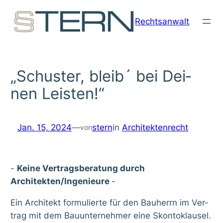
Zum
Rechtsanwalt
Inhalt
springen
„Schus­ter, bleib´ bei Dei­
nen Leis­ten!“
Jan. 15, 2024
—
stern
in
Architektenrecht
von
-
Kei­ne Ver­trags­be­ra­tung durch
Architekten/Ingenieure
-
Ein Archi­tekt for­mu­lier­te für den Bau­herrn im Ver­
trag mit dem Bau­un­ter­neh­mer eine Skon­to­klau­sel.