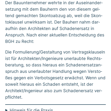
Der Bau­un­ter­neh­mer wehr­te in der Aus­ein­an­der­
set­zung mit dem Bau­herrn den von die­sem gel­
tend gemach­ten Skon­to­ab­zug ab, weil die Skon­
to­klau­sel unwirk­sam ist. Der Bau­herr nahm dar­
auf­hin den Archi­tek­ten auf Scha­den­er­satz in
Anspruch. Nach einer aktu­el­len Ent­schei­dung des
BGH zu Recht:
Die Formulierung/Gestaltung von Ver­trags­klau­seln
ist für Architekten/Ingenieure uner­laub­te Rechts­
be­ra­tung, so dass hier­aus ein Scha­den­er­satz­an­
spruch aus uner­laub­ter Hand­lung wegen Ver­sto­
ßes gegen ein Ver­bots­ge­setz erwächst. Wenn und
soweit hier­aus ein Scha­den ent­steht, ist der
Architekt/Ingenieur also zum Scha­den­er­satz ver­
pflich­tet.
Hin­weis für die Pra­xis